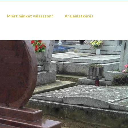
Miért minket válasszon?
Árajánlatkérés